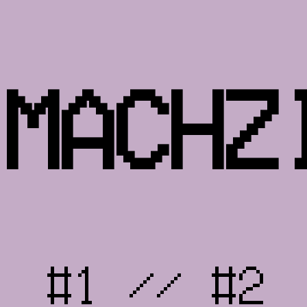
MACHZ
#1
//
#2